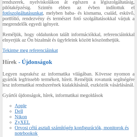
rendszerek, nyelviskolákon át egészen a légiszolgáltatásig,
pilótaképzésig. Szintén ebben az évben indítottuk el
fotószolgáltatásunkat
, melyben baba- és kismama, család, esküvő,
portfólió, rendezvény és természet fotó szolgáltatásokkal várjuk a
megrendelők egyedi igényeit.
Reméljük, hogy oldalunkon talált információkkal, referenciáinkkal
elnyerjük az Ön bizalmát és ügyfeleink között köszönthetjük.
Tekintse meg referenciáinkat
Hírek
- Újdonságok
Legyen naprakész az informatika világában. Kövesse nyomon a
gyártók legfrissebb termékeit, híreit. Reméljük rovatunk segítségére
lesz informatikai rendszerének kialakításánál, eszközök vásárlásánál.
Gyártói újdonságok, hírek, informatikai megoldások
Apple
Dell
Nikon
ZyXEL
Orvosi célú asztali számítógép konfigurációk, monitorok és
notebookok