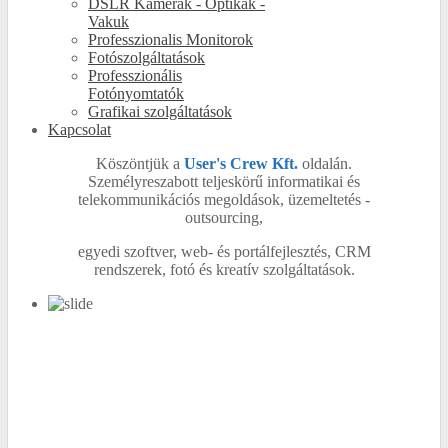
DSLR Kamerák - Optikák -
Vakuk
Professzionalis Monitorok
Fotószolgáltatások
Professzionális
Fotónyomtatók
Grafikai szolgáltatások
Kapcsolat
Köszöntjük a
User's Crew Kft.
oldalán.
Személyreszabott teljeskörű informatikai és
telekommunikációs megoldások, üzemeltetés -
outsourcing,
egyedi szoftver, web- és portálfejlesztés, CRM
rendszerek, fotó és kreatív szolgáltatások.