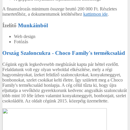
A finanszírozás minimum összege bruttó 200 000 Ft.
Részletes
ismertetőhöz, a dokumentumok letöltéséhez
kattintson ide
.
Ízelítő
Munkáinból
Web design
Fotózás
Ország Szaloncukra - Choco Family's termékcsalád
Cégünk egyik legkedvesebb megbízását kapta pár héttel ezelőtt.
Felaldatunk volt egy olyan weboldal elkészítése, mely a régi
hagyományokat, ízeket felidíző szaloncukrokat, konyakmeggyet,
bonbonokat, szelet csokikat kelti életre. Így született meg a Choco
Family's termékcsalád honlapja. A cég célül tűzta ki, hogy újra
eljuttatja a vevőkhöz gyerekkorunk kedvenc angyalkás szaloncukrát
több mint 10 féle ízben valamint konyakmeggyét, bonbonjait, szelet
csokoládéit. Az oldalt cégünk 2015. közepéig üzemeltette.