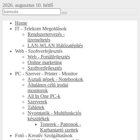
2026. augusztus 10. hétfő
Home
IT - Telekom Megoldások
Rendszertervezés -
üzemeltetés
LAN-WLAN Hálózatépítés
Web - Szoftverfejlesztés
Web - Portálfejlesztés
Online marketing
Szoftverfejlesztés
PC - Szerver - Printer - Monitor
Asztali gépek - Notebookok
Általános célú irodai
monitorok
All In One PC-k
Szerverek
Tabletek
Nyomtatók - Multifunkciós
készülékek
Tonerek - Patronok -
Karbantartó szettek
Fotó - Kreatív Szolgáltatások