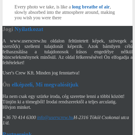
Every photo we take, is like a
long breathe of air
,
slowly absorbed into the atmosphere around, making
you wish you were there
Jogi
Nyilatkozat
A www.userscrew.hu oldalon feltüntetett képek, szövegek a
szerző(k) szellemi tulajdonát képezik. Azok bámilyen célú
felhasználása a tulajdonosok írásos engedélye nélkül
büncselekménynek minősül. Az oldal felkeresésével Ön elfogadja a
feltételeket!
User's Crew Kft. Minden jog fenntartva!
Ön
elképzeli, Mi megvalósítjuk
Ha nem csak egy szürke iroda, cég szeretne lenni a többi között!
Tünjön ki a tömegből! Irodai rendszerektől a teljes arculatig.
Hívjon minket.
+36 70 414 6300
info@userscrew.hu
H-2316 Tököl Csokonai utca
1/d.
Partnereink