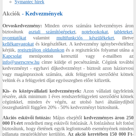
Symantec hírek
Akciók
- Kedvezmények
Orvoskedvezmény:
Minden orvos számára kedvezményes áron
biztosítunk
asztali számítógépeket
,
notebookokat
,
tableteket
,
nyomtatókat
valamint
multifunkciós készülékeket
, illetve
kellékanyagokat
és kiegészítőket. A kedvezmény igénybevételéhez
kérjük,
regisztráljon oldalunkon
és a regisztrációs folyamat utána a
Kapcsolat
menüponton keresztül vagy e-mailben az
info@userscrew.hu
címre küldje el pecsétszámát. Cégünk további
kedvezményt - egyhavi díjkedvezményt - biztosít azon háziorvosi
vagy magánpraxisok számára, akik felügyeleti szerződést kötnek
velünk és a felügyeleti díjat egyösszegben előre kifizetik.
Kis- és középvállalati kedvezmények:
Azon vállalati ügyfeleink
részére, akik minimum 1 éves rendszerfelügyeleti szerződést kötnek
cégünkkel, minden év végén, az utolsó havi általánydíjból
összeghatártól függően
20% - 50% kedvezményt biztosítunk.
Akciós esküvői fotózás:
Május elsejétől
kedvezményes áron 250
000 Ft-ért
rendelheti meg esküvői fotózását. A fotózáshoz két fotóst
biztosítunk, hogy életének egyik legfontosabb eseményének minden
pillanata megörökítésre kerüljön.
Az akció keretében 150 000 Ft-