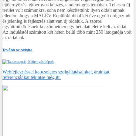
ejtőernyőzés, ejtőernyős képzés, tandemugrás témában. Teljesen új
terület volt számunkra, soha nem készítettünk ilyen oldalt annak
ellenére, hogy a MALÉV Repülőklubbal két éve együtt dolgozunk
és jelenleg is fejlesztés alatt van új oldaluk. A szoros
együttműködésnek köszönhetően egy hét alatt életre kelt az oldal.
Az indulástól számított két héten belül több mint 250 látogatója volt
az oldalnak.
Tovább az oldalra
Webfejlesztéssel kapcsolatos szolgáltatásainkat, árainkat,
referenciánkat tekintse meg itt.