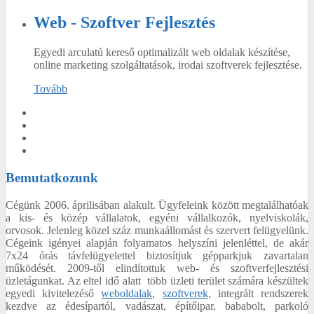
Web - Szoftver Fejlesztés
Egyedi arculatú kereső optimalizált web oldalak készítése,
online marketing szolgáltatások, irodai szoftverek fejlesztése.
Tovább
Bemutatkozunk
Cégünk 2006. áprilisában alakult. Ügyfeleink között megtalálhatóak
a kis- és közép vállalatok, egyéni vállalkozók, nyelviskolák,
orvosok. Jelenleg közel száz munkaállomást és szervert felügyelünk.
Cégeink igényei alapján folyamatos helyszíni jelenléttel, de akár
7x24 órás távfelügyelettel biztosítjuk gépparkjuk zavartalan
működését. 2009-től elindítottuk web- és szoftverfejlesztési
üzletágunkat. Az eltel idő alatt több üzleti terület számára készültek
egyedi kivitelezéső
weboldalak
,
szoftverek
, integrált rendszerek
kezdve az édesípartól, vadászat, építőipar, bababolt, parkoló