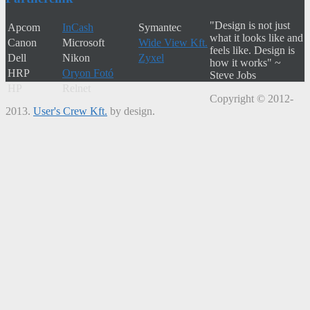
"Design is not just
Apcom
InCash
Symantec
what it looks like and
Canon
Microsoft
Wide View Kft.
feels like. Design is
Dell
Nikon
Zyxel
how it works" ~
HRP
Oryon Fotó
Steve Jobs
HP
Relnet
Copyright © 2012-
2013.
User's Crew Kft.
by design.