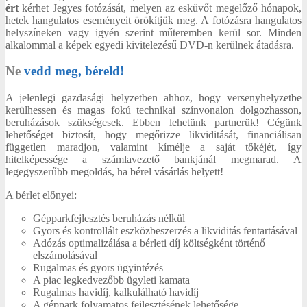
ért
kérhet Jegyes fotózását, melyen az esküvőt megelőző hónapok,
hetek hangulatos eseményeit örökítjük meg. A fotózásra hangulatos
helyszíneken vagy igyén szerint műteremben kerül sor. Minden
alkalommal a képek egyedi kivitelezésű DVD-n kerülnek átadásra.
Ne
vedd meg, béreld!
A jelenlegi gazdasági helyzetben ahhoz, hogy versenyhelyzetbe
kerülhessen és magas fokú technikai színvonalon dolgozhasson,
beruházások szükségesek. Ebben lehetünk partnerük! Cégünk
lehetőséget biztosít, hogy megőrizze likviditását, financiálisan
független maradjon, valamint kímélje a saját tőkéjét, így
hitelképessége a számlavezető bankjánál megmarad. A
legegyszerűbb megoldás, ha bérel vásárlás helyett!
A bérlet előnyei:
Gépparkfejlesztés beruházás nélkül
Gyors és kontrollált eszközbeszerzés a likviditás fentartásával
Adózás optimalizálása a bérleti díj költségként történő
elszámolásával
Rugalmas és gyors ügyintézés
A piac legkedvezőbb ügyleti kamata
Rugalmas havidíj, kalkulálható havidíj
A géppark folyamatos fejlesztésének lehetősége