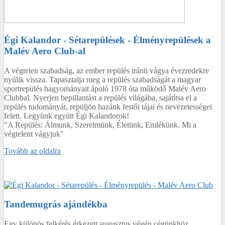
Égi Kalandor - Sétarepülések - Élményrepülések a
Malév Aero Club-al
A végtelen szabadság, az ember repülés iránti vágya évezredekre
nyúlik vissza. Tapasztalja meg a repülés szabadságát a magyar
sportrepülés hagyományait ápoló 1978 óta működő Malév Aero
Clubbal. Nyerjen bepillantást a repülés világába, sajátítsa el a
repülés tudományát, repüljön hazánk festői tájai és nevezetességei
felett. Legyünk együtt Égi Kalandorok!
"A Repülés: Álmunk, Szerelmünk, Életünk, Emlékünk. Mi a
végtelent vágyjuk"
Tovább az oldalra
Tandemugrás ajándékba
Egy különös felkérés érkezett augusztus végén cégünkhöz