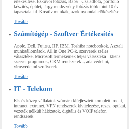
értékesítése. Esküvői fotózás, Baba - Családfotó, portfólió
készítés, épület, tárgy rendezvény fotózás több mint 10 év
tapasztalattal. Kreatív munkák, azok nyomdai előkészítése.
Tovább
Számítógép - Szoftver Értékesítés
Apple, Dell, Fujitsu, HP, IBM, Toshiba notebookok, Asztali
munkaállomások, All In One PC-k, szerverek széles
választéke. Microsoft termékeinek teljes választéka - kliens
szerver programok, CRM rendszerek -, adatvédelmi,
vírusvédelmi szoftverek.
Tovább
IT - Telekom
Kis és közép vállalatok számára kifejlesztett komplett irodai,
intranet, extranet, VPN rendszerek kivitelezése, rezes, optikai,
vezeték nélküli hálózatok, digitális és VOIP telefon
rendszerek.
Tovább