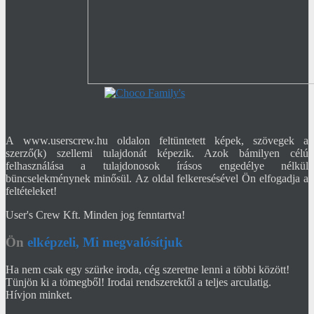
A www.userscrew.hu oldalon feltüntetett képek, szövegek a
szerző(k) szellemi tulajdonát képezik. Azok bámilyen célú
felhasználása a tulajdonosok írásos engedélye nélkül
büncselekménynek minősül. Az oldal felkeresésével Ön elfogadja a
feltételeket!
User's Crew Kft. Minden jog fenntartva!
Ön
elképzeli, Mi megvalósítjuk
Ha nem csak egy szürke iroda, cég szeretne lenni a többi között!
Tünjön ki a tömegből! Irodai rendszerektől a teljes arculatig.
Hívjon minket.