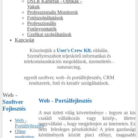
DSLR Kamerák - Optikák -
Vakuk
Professzionalis Monitorok
Fotószolgáltatások
Professzionális
Fotónyomtatók
Grafikai szolgáltatások
Kapcsolat
Köszöntjük a
User's Crew Kft.
oldalán.
Személyreszabott teljeskörű informatikai és
telekommunikációs megoldások, üzemeltetés -
outsourcing,
egyedi szoftver, web- és portálfejlesztés, CRM
rendszerek, fotó és kreatív szolgáltatások.
Web
-
Web - Portálfejlesztés
Szoftver
Fejlesztés
A mai üzleti világ követelménye - legyen az kis
családi vállalkozás vagy közép-, illetve
Web -
nagyvállalat -, hogy megjelenjen az interneten. Ez
Portálfejlesztés
nem felesleges pénzkidobás! A jelen gazdasági
Oline
körülmények között piaci előnyt, magasabb
marketing