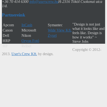
+36 70 414 6300
info@userscrew.hu
H-2316 Tököl Csokonai utca
1/d.
Partnereink
"Design is not just
Apcom
InCash
Symantec
what it looks like and
Canon
Microsoft
Wide View Kft.
feels like. Design is
Dell
Nikon
Zyxel
how it works" ~
HRP
Oryon Fotó
Steve Jobs
HP
Relnet
Copyright © 2012-
2013.
User's Crew Kft.
by design.