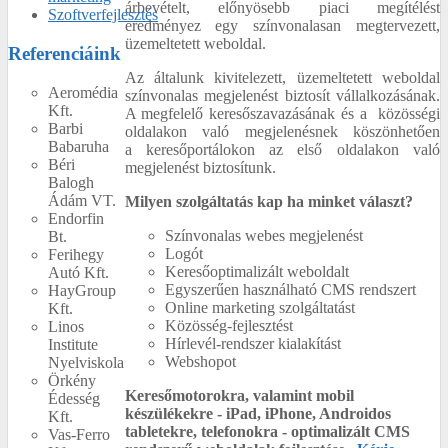
árbevételt, előnyösebb piaci megítélést
Szoftverfejlesztés
eredményez egy színvonalasan megtervezett,
üzemeltetett weboldal.
Referenciáink
Az általunk kivitelezett, üzemeltetett weboldal
Aeromédia
színvonalas megjelenést biztosít vállalkozásának.
Kft.
A megfelelő keresőszavazásának és a közösségi
Barbi
oldalakon való megjelenésnek köszönhetően
Babaruha
a
keresőportálokon
az első oldalakon való
Béri
megjelenést biztosítunk.
Balogh
Ádám VT.
Milyen szolgáltatás kap ha minket választ?
Endorfin
Színvonalas webes megjelenést
Bt.
Logót
Ferihegy
Keresőoptimalizált weboldalt
Autó Kft.
Egyszerűen használható CMS rendszert
HayGroup
Online marketing szolgáltatást
Kft.
Közösség-fejlesztést
Linos
Hírlevél-rendszer kialakítást
Institute
Webshopot
Nyelviskola
Örkény
Keresőmotorokra, valamint mobil
Édesség
készülékekre - iPad, iPhone, Androidos
Kft.
tabletekre, telefonokra - optimalizált CMS
Vas-Ferro