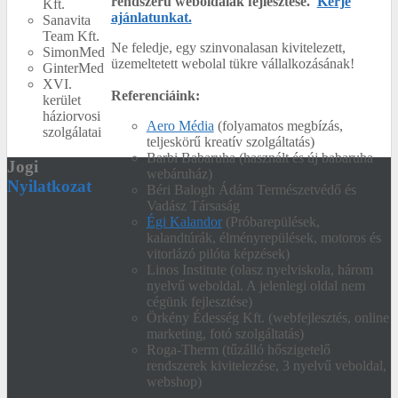
rendszerű weboldalak fejlesztése.
Kérje
Kft.
ajánlatunkat.
Sanavita
Team Kft.
Ne feledje, e
gy szinvonalasan kivitelezett,
SimonMed
üzemeltetett webolal tükre vállalkozásának!
GinterMed
XVI.
Referenciáink:
kerület
háziorvosi
Aero Média
(folyamatos megbízás,
szolgálatai
teljeskörű kreatív szolgáltatás)
Barbi Babaruha (használt és új babaruha
Jogi
webáruház)
Nyilatkozat
Béri Balogh Ádám Természetvédő és
Vadász Társaság
Égi Kalandor
(Próbarepülések,
kalandtúrák, élményrepülések, motoros és
vitorlázó pilóta képzések)
Linos Institute (olasz nyelviskola, három
nyelvű weboldal. A jelenlegi oldal nem
cégünk fejlesztése)
Örkény Édesség Kft. (webfejlesztés, online
marketing, fotó szolgáltatás)
Roga-Therm (tűzálló hőszigetelő
rendszerek kivitelezése, 3 nyelvű veboldal,
webshop)