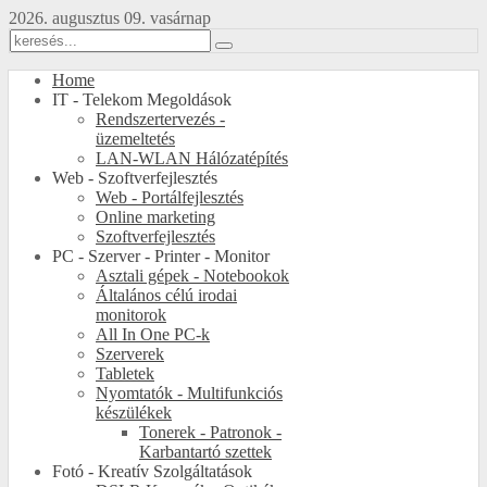
2026. augusztus 09. vasárnap
Home
IT - Telekom Megoldások
Rendszertervezés -
üzemeltetés
LAN-WLAN Hálózatépítés
Web - Szoftverfejlesztés
Web - Portálfejlesztés
Online marketing
Szoftverfejlesztés
PC - Szerver - Printer - Monitor
Asztali gépek - Notebookok
Általános célú irodai
monitorok
All In One PC-k
Szerverek
Tabletek
Nyomtatók - Multifunkciós
készülékek
Tonerek - Patronok -
Karbantartó szettek
Fotó - Kreatív Szolgáltatások