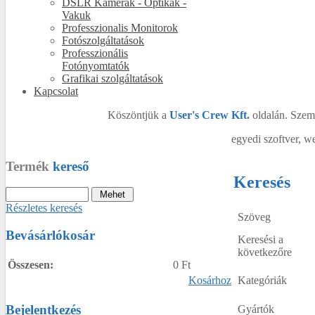
DSLR Kamerák - Optikák -
Vakuk
Professzionalis Monitorok
Fotószolgáltatások
Professzionális
Fotónyomtatók
Grafikai szolgáltatások
Kapcsolat
Köszöntjük a
User's Crew Kft.
oldalán. Szemé
egyedi szoftver, we
Termék
kereső
Keresés
Részletes keresés
Szöveg
Bevásárlókosár
Keresési a
következőre
Összesen:
0 Ft
Kategóriák
Kosárhoz
Bejelentkezés
Gyártók