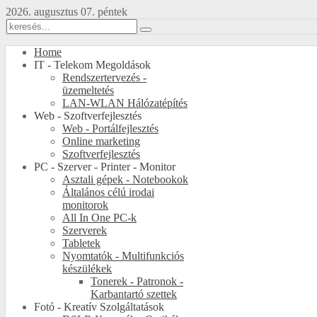
2026. augusztus 07. péntek
Home
IT - Telekom Megoldások
Rendszertervezés -
üzemeltetés
LAN-WLAN Hálózatépítés
Web - Szoftverfejlesztés
Web - Portálfejlesztés
Online marketing
Szoftverfejlesztés
PC - Szerver - Printer - Monitor
Asztali gépek - Notebookok
Általános célú irodai
monitorok
All In One PC-k
Szerverek
Tabletek
Nyomtatók - Multifunkciós
készülékek
Tonerek - Patronok -
Karbantartó szettek
Fotó - Kreatív Szolgáltatások