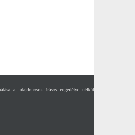
álása a tulajdonosok írásos engedélye nélkül