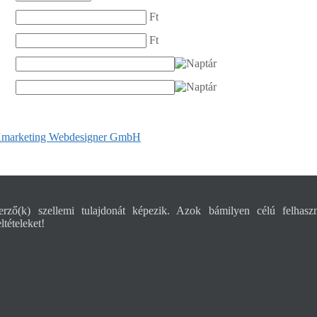
Ft
Ft
marketing Webdesigner GmbH
rző(k) szellemi tulajdonát képezik. Azok bámilyen célú felhaszn
tételeket!