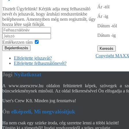
Ár -tól
Tisztelt Ügyfelünk! Kérjük adja meg felhasználó
nevét és jelszavát, hogy áruházi rendszerünkbe
Ár -ig
beléphessen. Amennyiben még nem regisztrált, úgy
hozza létre saját fiókját.
Dátum -tól
Dátum -ig
Emlékezzen rám
Bejelentkezés
Copyright MAXX
Elfelejtette jelszavát?
Elfelejtette felhasználónevét?
Jogi
Nyilatkozat
A www.userscrew.hu oldalon feltüntetett képek, szövegek a sze
büncselekménynek minősül. Az oldal felkeresésével Ön elfogadja a fel
User's Crew Kft. Minden jog fenntartva!
Ön
elképzeli, Mi megvalósítjuk
Ha nem csak egy szürke iroda, cég szeretne lenni a többi között!
Tünjön ki a tömegből! Irodai rendszerektől a teljes arculatig.