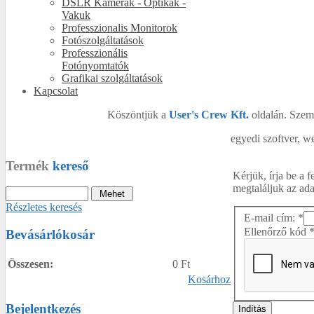
DSLR Kamerák - Optikák -
Vakuk
Professzionalis Monitorok
Fotószolgáltatások
Professzionális
Fotónyomtatók
Grafikai szolgáltatások
Kapcsolat
Köszöntjük a
User's Crew Kft.
oldalán. Szemé
egyedi szoftver, we
Termék
kereső
Kérjük, írja be a 
megtaláljuk az ad
Részletes keresés
E-mail cím:
*
Ellenőrző kód
Bevásárlókosár
Összesen:
0 Ft
Kosárhoz
Bejelentkezés
Indítás