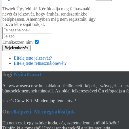
Tisztelt Ügyfelünk! Kérjük adja meg felhasználó
nevét és jelszavát, hogy áruházi rendszerünkbe
beléphessen. Amennyiben még nem regisztrált, úgy
hozza létre saját fiókját.
Emlékezzen rám
Bejelentkezés
Elfelejtette jelszavát?
Elfelejtette felhasználónevét?
Jogi
Nyilatkozat
A www.userscrew.hu oldalon feltüntetett képek, szövegek a sze
büncselekménynek minősül. Az oldal felkeresésével Ön elfogadja a fel
User's Crew Kft. Minden jog fenntartva!
Ön
elképzeli, Mi megvalósítjuk
Ha nem csak egy szürke iroda, cég szeretne lenni a többi között!
Tünjön ki a tömegből! Irodai rendszerektől a teljes arculatig.