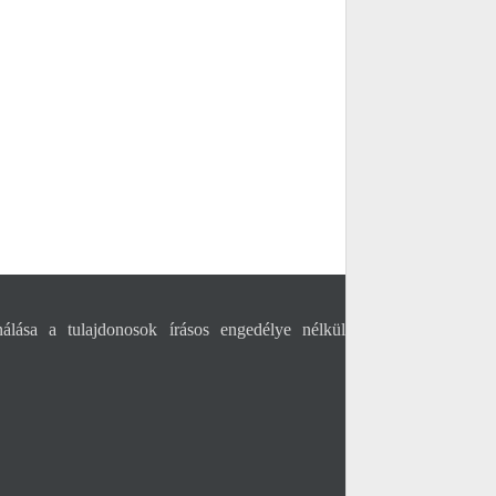
álása a tulajdonosok írásos engedélye nélkül