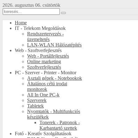
2026. augusztus 06. csütörtök
Home
IT - Telekom Megoldások
Rendszertervezés -
üzemeltetés
LAN-WLAN Hálózatépítés
Web - Szoftverfejlesztés
Web - Portálfejlesztés
Online marketing
Szoftverfejlesztés
PC - Szerver - Printer - Monitor
Asztali gépek - Notebookok
Általános célú irodai
monitorok
All In One PC-k
Szerverek
Tabletek
Nyomtatók - Multifunkciós
készülékek
Tonerek - Patronok -
Karbantartó szettek
Fotó - Kreatív Szolgáltatások