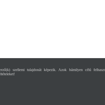
rző(k) szellemi tulajdonát képezik. Azok bámilyen célú felhaszn
tételeket!