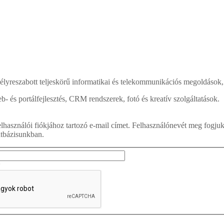
lyreszabott teljeskörű informatikai és telekommunikációs megoldások, 
b- és portálfejlesztés, CRM rendszerek, fotó és kreatív szolgáltatások.
felhasználói fiókjához tartozó e-mail címet. Felhasználónevét meg fogj
atbázisunkban.
*