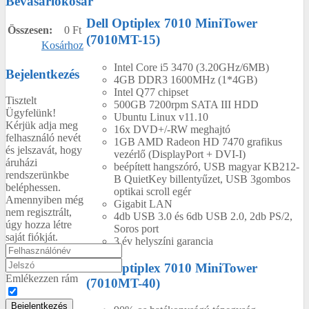
Bevásárlókosár
Dell Optiplex 7010 MiniTower
Összesen:
0 Ft
(7010MT-15)
Kosárhoz
Intel Core i5 3470 (3.20GHz/6MB)
Bejelentkezés
4GB DDR3 1600MHz (1*4GB)
Intel Q77 chipset
Tisztelt
500GB 7200rpm SATA III HDD
Ügyfelünk!
Ubuntu Linux v11.10
Kérjük adja meg
16x DVD+/-RW meghajtó
felhasználó nevét
1GB AMD Radeon HD 7470 grafikus
és jelszavát, hogy
vezérlő (DisplayPort + DVI-I)
áruházi
beépített hangszóró, USB magyar KB212-
rendszerünkbe
B QuietKey billentyűzet, USB 3gombos
beléphessen.
optikai scroll egér
Amennyiben még
Gigabit LAN
nem regisztrált,
4db USB 3.0 és 6db USB 2.0, 2db PS/2,
úgy hozza létre
Soros port
saját fiókját.
3 év helyszíni garancia
Dell Optiplex 7010 MiniTower
Emlékezzen rám
(7010MT-40)
Bejelentkezés