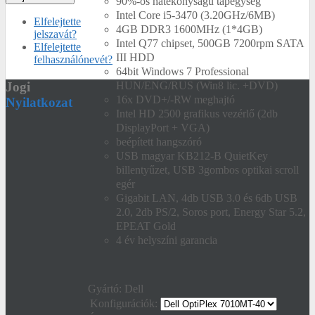
90%-os hatékonyságú tápegység
Intel Core i5-3470 (3.20GHz/6MB)
Elfelejtette
4GB DDR3 1600MHz (1*4GB)
jelszavát?
Intel Q77 chipset, 500GB 7200rpm SATA
Elfelejtette
III HDD
felhasználónevét?
64bit Windows 7 Professional
Jogi
HUN/ENG/RUS (Win8 lic. +DVD)
16x DVD+/-RW meghajtó
Nyilatkozat
Intel HD 2500 grafikus vezérlő (2db
DisplayPort + VGA)
beépített hangszóró
USB magyar KB212-B QuietKey
billentyűzet, USB 3gombos optikai scroll
egér
Gigabit LAN, 4db USB 3.0 és 6db USB
2.0, 2db PS/2, Soros port, Energy Star 5.2,
EPEAT Gold
4 év helyszíni garancia
Gyártó:
Dell
Konfigurációk: