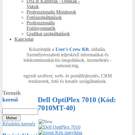
DSLR Kamerák - Optikák -
Vakuk
Professzionalis Monitorok
Fotószolgáltatások
Professzionális
Fotónyomtatók
Grafikai szolgáltatások
Kapcsolat
Köszöntjük a
User's Crew Kft.
oldalán.
Személyreszabott teljeskörű informatikai és
telekommunikációs megoldások, üzemeltetés -
outsourcing,
egyedi szoftver, web- és portálfejlesztés, CRM
rendszerek, fotó és kreatív szolgáltatások.
Termék
Dell OptiPlex 7010
(Kód:
kereső
7010MT-40
)
Részletes keresés
Kép nagyítása