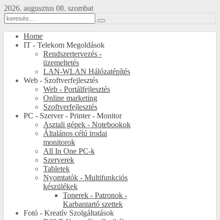
2026. augusztus 08. szombat
Home
IT - Telekom Megoldások
Rendszertervezés -
üzemeltetés
LAN-WLAN Hálózatépítés
Web - Szoftverfejlesztés
Web - Portálfejlesztés
Online marketing
Szoftverfejlesztés
PC - Szerver - Printer - Monitor
Asztali gépek - Notebookok
Általános célú irodai
monitorok
All In One PC-k
Szerverek
Tabletek
Nyomtatók - Multifunkciós
készülékek
Tonerek - Patronok -
Karbantartó szettek
Fotó - Kreatív Szolgáltatások