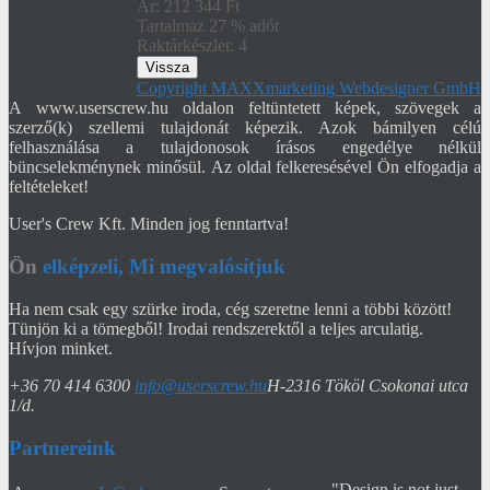
Ár:
212 344 Ft
Tartalmaz 27 % adót
Raktárkészlet:
4
Copyright MAXXmarketing Webdesigner GmbH
A www.userscrew.hu oldalon feltüntetett képek, szövegek a
szerző(k) szellemi tulajdonát képezik. Azok bámilyen célú
felhasználása a tulajdonosok írásos engedélye nélkül
büncselekménynek minősül. Az oldal felkeresésével Ön elfogadja a
feltételeket!
User's Crew Kft. Minden jog fenntartva!
Ön
elképzeli, Mi megvalósítjuk
Ha nem csak egy szürke iroda, cég szeretne lenni a többi között!
Tünjön ki a tömegből! Irodai rendszerektől a teljes arculatig.
Hívjon minket.
+36 70 414 6300
info@userscrew.hu
H-2316 Tököl Csokonai utca
1/d.
Partnereink
"Design is not just