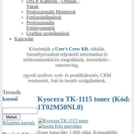
DSLR Kamerák - Optikák -
Vakuk
Professzionalis Monitorok
Fotószolgáltatások
Professzionális
Fotónyomtatók
Grafikai szolgáltatások
Kapcsolat
Köszöntjük a
User's Crew Kft.
oldalán.
Személyreszabott teljeskörű informatikai és
telekommunikációs megoldások, üzemeltetés -
outsourcing,
egyedi szoftver, web- és portálfejlesztés, CRM
rendszerek, fotó és kreatív szolgáltatások.
Termék
Kyocera TK-1115 toner
(Kód:
kereső
1T02M50NL0
)
Részletes keresés
Kép nagyítása
Toner kapacíáts: 1.600 oldal, Kompatibilis