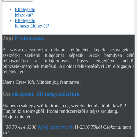
Elfelejtette
jelszavát?
Elfelejtette
felhasználónevét?
Jogi
Nyilatkozat
A www.userscrew.hu oldalon feltüntetett képek, szövegek a
szerző(k) szellemi tulajdonát képezik. Azok bámilyen célú
felhasználása a tulajdonosok írásos engedélye nélkül
büncselekménynek minősül. Az oldal felkeresésével Ön elfogadja a
feltételeket!
User's Crew Kft. Minden jog fenntartva!
Ön
elképzeli, Mi megvalósítjuk
Ha nem csak egy szürke iroda, cég szeretne lenni a többi között!
Tünjön ki a tömegből! Irodai rendszerektől a teljes arculatig.
Hívjon minket.
+36 70 414 6300
info@userscrew.hu
H-2316 Tököl Csokonai utca
1/d.