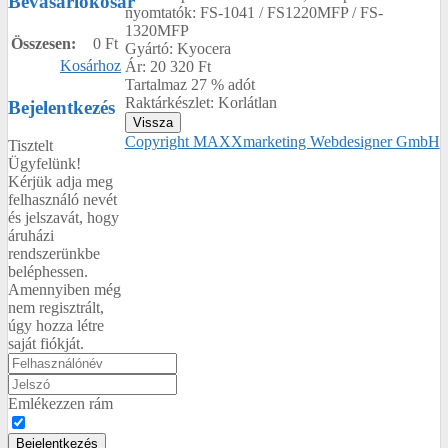
Bevásárlókosár
nyomtatók: FS-1041 / FS1220MFP / FS-
1320MFP
Összesen:
0 Ft
Gyártó:
Kyocera
Kosárhoz
Ár:
20 320 Ft
Tartalmaz 27 % adót
Raktárkészlet:
Korlátlan
Bejelentkezés
Copyright MAXXmarketing Webdesigner GmbH
Tisztelt
Ügyfelünk!
Kérjük adja meg
felhasználó nevét
és jelszavát, hogy
áruházi
rendszerünkbe
beléphessen.
Amennyiben még
nem regisztrált,
úgy hozza létre
saját fiókját.
Emlékezzen rám
Bejelentkezés