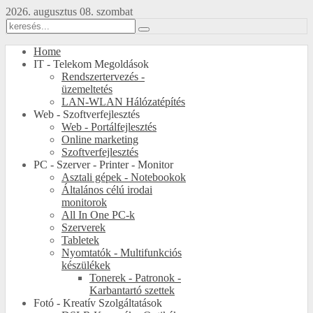
2026. augusztus 08. szombat
Home
IT - Telekom Megoldások
Rendszertervezés -
üzemeltetés
LAN-WLAN Hálózatépítés
Web - Szoftverfejlesztés
Web - Portálfejlesztés
Online marketing
Szoftverfejlesztés
PC - Szerver - Printer - Monitor
Asztali gépek - Notebookok
Általános célú irodai
monitorok
All In One PC-k
Szerverek
Tabletek
Nyomtatók - Multifunkciós
készülékek
Tonerek - Patronok -
Karbantartó szettek
Fotó - Kreatív Szolgáltatások