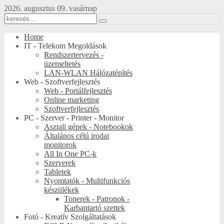
2026. augusztus 09. vasárnap
Home
IT - Telekom Megoldások
Rendszertervezés -
üzemeltetés
LAN-WLAN Hálózatépítés
Web - Szoftverfejlesztés
Web - Portálfejlesztés
Online marketing
Szoftverfejlesztés
PC - Szerver - Printer - Monitor
Asztali gépek - Notebookok
Általános célú irodai
monitorok
All In One PC-k
Szerverek
Tabletek
Nyomtatók - Multifunkciós
készülékek
Tonerek - Patronok -
Karbantartó szettek
Fotó - Kreatív Szolgáltatások