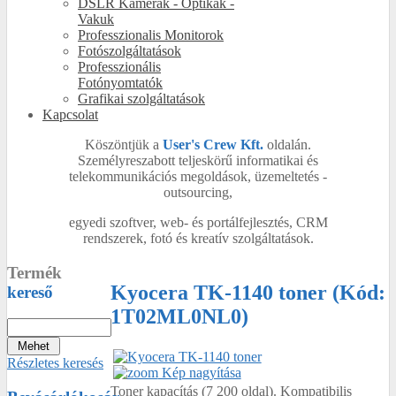
DSLR Kamerák - Optikák -
Vakuk
Professzionalis Monitorok
Fotószolgáltatások
Professzionális
Fotónyomtatók
Grafikai szolgáltatások
Kapcsolat
Köszöntjük a
User's Crew Kft.
oldalán.
Személyreszabott teljeskörű informatikai és
telekommunikációs megoldások, üzemeltetés -
outsourcing,
egyedi szoftver, web- és portálfejlesztés, CRM
rendszerek, fotó és kreatív szolgáltatások.
Termék
Kyocera TK-1140 toner
(Kód:
kereső
1T02ML0NL0
)
Részletes keresés
Kép nagyítása
Toner kapacítás (7 200 oldal). Kompatibilis