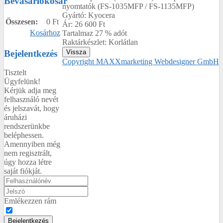
Bevásárlókosár
nyomtatók (FS-1035MFP / FS-1135MFP)
Gyártó:
Kyocera
Összesen:
0 Ft
Ár:
26 600 Ft
Kosárhoz
Tartalmaz 27 % adót
Raktárkészlet:
Korlátlan
Bejelentkezés
Copyright MAXXmarketing Webdesigner GmbH
Tisztelt
Ügyfelünk!
Kérjük adja meg
felhasználó nevét
és jelszavát, hogy
áruházi
rendszerünkbe
beléphessen.
Amennyiben még
nem regisztrált,
úgy hozza létre
saját fiókját.
Emlékezzen rám
Bejelentkezés