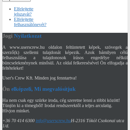
Elfelejtette
jelszavát?
Elfelejtette
felhasználónevét?
Jogi
Nyilatkozat
A www.userscrew.hu oldalon feltüntetett képek, szövegek a
szerző(k) szellemi tulajdonát képezik. Azok bámilyen célú
felhasználása a tulajdonosok írásos engedélye nélkül
büncselekménynek minősül. Az oldal felkeresésével Ön elfogadja a
feltételeket!
User's Crew Kft. Minden jog fenntartva!
Ön
elképzeli, Mi megvalósítjuk
Ha nem csak egy szürke iroda, cég szeretne lenni a többi között!
Tünjön ki a tömegből! Irodai rendszerektől a teljes arculatig.
Hívjon minket.
+36 70 414 6300
info@userscrew.hu
H-2316 Tököl Csokonai utca
1/d.