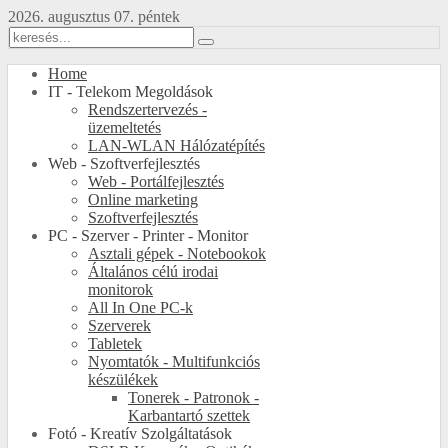
2026. augusztus 07. péntek
Home
IT - Telekom Megoldások
Rendszertervezés -
üzemeltetés
LAN-WLAN Hálózatépítés
Web - Szoftverfejlesztés
Web - Portálfejlesztés
Online marketing
Szoftverfejlesztés
PC - Szerver - Printer - Monitor
Asztali gépek - Notebookok
Általános célú irodai
monitorok
All In One PC-k
Szerverek
Tabletek
Nyomtatók - Multifunkciós
készülékek
Tonerek - Patronok -
Karbantartó szettek
Fotó - Kreatív Szolgáltatások