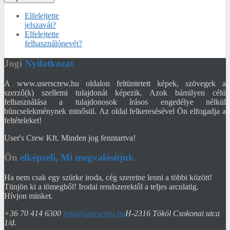
Elfelejtette
jelszavát?
Elfelejtette
felhasználónevét?
Jogi
Nyilatkozat
A www.userscrew.hu oldalon feltüntetett képek, szövegek a
szerző(k) szellemi tulajdonát képezik. Azok bámilyen célú
felhasználása a tulajdonosok írásos engedélye nélkül
büncselekménynek minősül. Az oldal felkeresésével Ön elfogadja a
feltételeket!
User's Crew Kft. Minden jog fenntartva!
Ön
elképzeli, Mi megvalósítjuk
Ha nem csak egy szürke iroda, cég szeretne lenni a többi között!
Tünjön ki a tömegből! Irodai rendszerektől a teljes arculatig.
Hívjon minket.
+36 70 414 6300
info@userscrew.hu
H-2316 Tököl Csokonai utca
1/d.