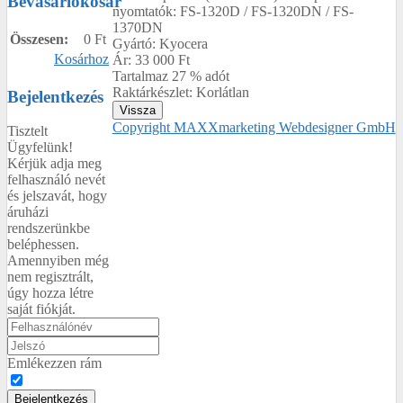
Bevásárlókosár
nyomtatók: FS-1320D / FS-1320DN / FS-
1370DN
Összesen:
0 Ft
Gyártó:
Kyocera
Kosárhoz
Ár:
33 000 Ft
Tartalmaz 27 % adót
Raktárkészlet:
Korlátlan
Bejelentkezés
Copyright MAXXmarketing Webdesigner GmbH
Tisztelt
Ügyfelünk!
Kérjük adja meg
felhasználó nevét
és jelszavát, hogy
áruházi
rendszerünkbe
beléphessen.
Amennyiben még
nem regisztrált,
úgy hozza létre
saját fiókját.
Emlékezzen rám
Bejelentkezés