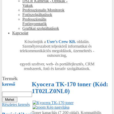
DSLR Kamerák - Optikák -
Vakuk
Professzionalis Monitorok
Fotószolgáltatások
Professzionális
Fotónyomtatók
Grafikai szolgáltatások
Kapcsolat
Köszöntjük a
User's Crew Kft.
oldalán.
Személyreszabott teljeskörű informatikai és
telekommunikációs megoldások, üzemeltetés -
outsourcing,
egyedi szoftver, web- és portálfejlesztés, CRM
rendszerek, fotó és kreatív szolgáltatások.
Termék
Kyocera TK-170 toner
(Kód:
kereső
1T02LZ0NL0
)
Részletes keresés
Kép nagyítása
Toner kapacítás (7 200 oldal). Kompatibilis