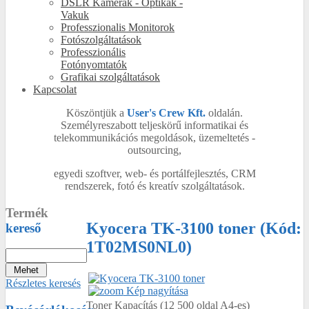
DSLR Kamerák - Optikák -
Vakuk
Professzionalis Monitorok
Fotószolgáltatások
Professzionális
Fotónyomtatók
Grafikai szolgáltatások
Kapcsolat
Köszöntjük a
User's Crew Kft.
oldalán.
Személyreszabott teljeskörű informatikai és
telekommunikációs megoldások, üzemeltetés -
outsourcing,
egyedi szoftver, web- és portálfejlesztés, CRM
rendszerek, fotó és kreatív szolgáltatások.
Termék
Kyocera TK-3100 toner
(Kód:
kereső
1T02MS0NL0
)
Részletes keresés
Kép nagyítása
Toner Kapacítás (12 500 oldal A4-es)