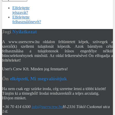
Elfelejtette
jelszavát?
Elfelejtette
felhasználónevét?
Jogi
Nyilatkozat
A www.userscrew.hu oldalon feltüntetett képek, szövegek a
szerző(k) szellemi tulajdonát képezik. Azok bámilyen célú
felhasználása a tulajdonosok írásos engedélye nélkül
büncselekménynek minősül. Az oldal felkeresésével Ön elfogadja a
feltételeket!
User's Crew Kft. Minden jog fenntartva!
Ön
elképzeli, Mi megvalósítjuk
Ha nem csak egy szürke iroda, cég szeretne lenni a többi között!
Tünjön ki a tömegből! Irodai rendszerektől a teljes arculatig.
Hívjon minket.
+36 70 414 6300
info@userscrew.hu
H-2316 Tököl Csokonai utca
1/d.