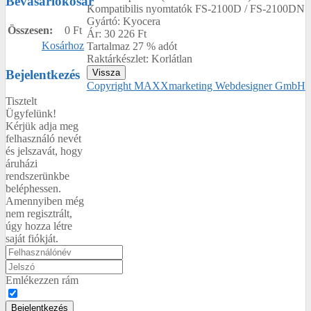
Bevásárlókosár
Kompatibilis nyomtatók FS-2100D / FS-2100DN
Gyártó:
Kyocera
Összesen:
0 Ft
Ár:
30 226 Ft
Kosárhoz
Tartalmaz 27 % adót
Raktárkészlet:
Korlátlan
Bejelentkezés
Copyright MAXXmarketing Webdesigner GmbH
Tisztelt
Ügyfelünk!
Kérjük adja meg
felhasználó nevét
és jelszavát, hogy
áruházi
rendszerünkbe
beléphessen.
Amennyiben még
nem regisztrált,
úgy hozza létre
saját fiókját.
Emlékezzen rám
Bejelentkezés