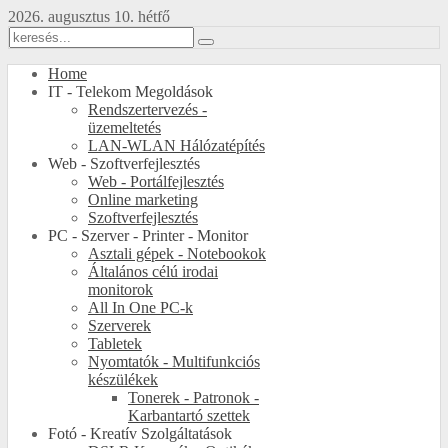
2026. augusztus 10. hétfő
Home
IT - Telekom Megoldások
Rendszertervezés -
üzemeltetés
LAN-WLAN Hálózatépítés
Web - Szoftverfejlesztés
Web - Portálfejlesztés
Online marketing
Szoftverfejlesztés
PC - Szerver - Printer - Monitor
Asztali gépek - Notebookok
Általános célú irodai
monitorok
All In One PC-k
Szerverek
Tabletek
Nyomtatók - Multifunkciós
készülékek
Tonerek - Patronok -
Karbantartó szettek
Fotó - Kreatív Szolgáltatások