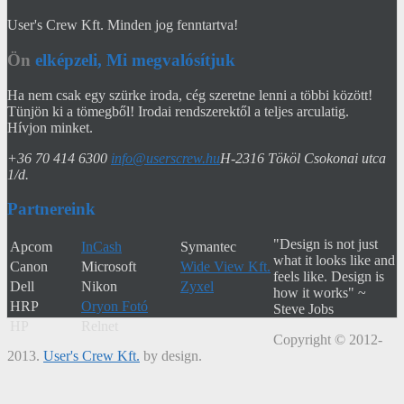
User's Crew Kft. Minden jog fenntartva!
Ön
elképzeli, Mi megvalósítjuk
Ha nem csak egy szürke iroda, cég szeretne lenni a többi között!
Tünjön ki a tömegből! Irodai rendszerektől a teljes arculatig.
Hívjon minket.
+36 70 414 6300
info@userscrew.hu
H-2316 Tököl Csokonai utca
1/d.
Partnereink
"Design is not just
Apcom
InCash
Symantec
what it looks like and
Canon
Microsoft
Wide View Kft.
feels like. Design is
Dell
Nikon
Zyxel
how it works" ~
HRP
Oryon Fotó
Steve Jobs
HP
Relnet
Copyright © 2012-
2013.
User's Crew Kft.
by design.