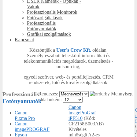
DSLR Kamerák - Optikák -
Vakuk
Professzionalis Monitorok
Fotószolgáltatások
Professzionális
Fotónyomtatók
Grafikai szolgáltatások
Kapcsolat
Köszöntjük a
User's Crew Kft.
oldalán.
Személyreszabott teljeskörű informatikai és
telekommunikációs megoldások, üzemeltetés -
outsourcing,
egyedi szoftver, web- és portálfejlesztés, CRM
rendszerek, fotó és kreatív szolgáltatások.
Professzionális
Rendezés:
Mennyiség
oldalanként:
Fotónyomtatók
Canon
imageProGraf
Canon
iPF510
(Kód:
Pixma Pro
CF2158B003AB
)
Canon
Kivételes
imagePROGRAF
minőségű A2-es
Epson