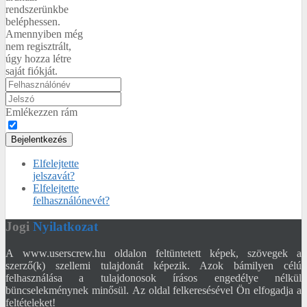
rendszerünkbe
beléphessen.
Amennyiben még
nem regisztrált,
úgy hozza létre
saját fiókját.
Emlékezzen rám
Bejelentkezés
Elfelejtette
jelszavát?
Elfelejtette
felhasználónevét?
Jogi
Nyilatkozat
A www.userscrew.hu oldalon feltüntetett képek, szövegek a
szerző(k) szellemi tulajdonát képezik. Azok bámilyen célú
felhasználása a tulajdonosok írásos engedélye nélkül
büncselekménynek minősül. Az oldal felkeresésével Ön elfogadja a
feltételeket!