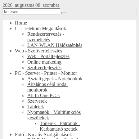
2026. augusztus 08. szombat
Home
IT - Telekom Megoldások
Rendszertervezés -
üzemeltetés
LAN-WLAN Hálózatépítés
Web - Szoftverfejlesztés
Web - Portálfejlesztés
Online marketing
Szoftverfejlesztés
PC - Szerver - Printer - Monitor
Asztali gépek - Notebookok
Általános célú irodai
monitorok
All In One PC-k
Szerverek
Tabletek
Nyomtatók - Multifunkciós
készülékek
Tonerek - Patronok -
Karbantartó szettek
Fotó - Kreatív Szolgáltatások