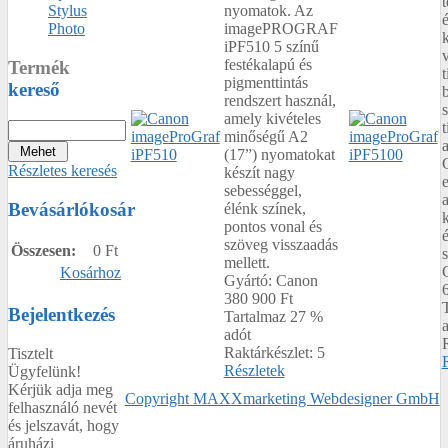
nyomatok. Az
Stylus
é
imagePROGRAF
Photo
iPF510 5 színű
festékalapú és
Termék
t
pigmenttintás
kereső
b
rendszert használ,
amely kivételes
minőségű A2
(17”) nyomatokat
Részletes keresés
készít nagy
sebességgel,
Bevásárlókosár
élénk színek,
pontos vonal és
szöveg visszaadás
Összesen:
0 Ft
s
mellett.
Kosárhoz
Gyártó:
Canon
380 900 Ft
Bejelentkezés
Tartalmaz 27 %
adót
Raktárkészlet:
5
Tisztelt
Részletek
Ügyfelünk!
Kérjük adja meg
Copyright MAXXmarketing Webdesigner GmbH
felhasználó nevét
és jelszavát, hogy
áruházi